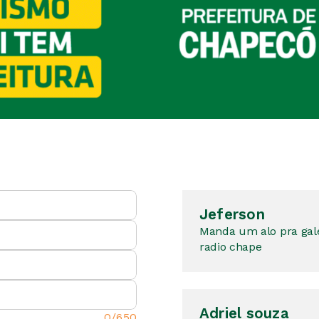
Jeferson
Manda um alo pra gale
radio chape
Adriel souza
0/650